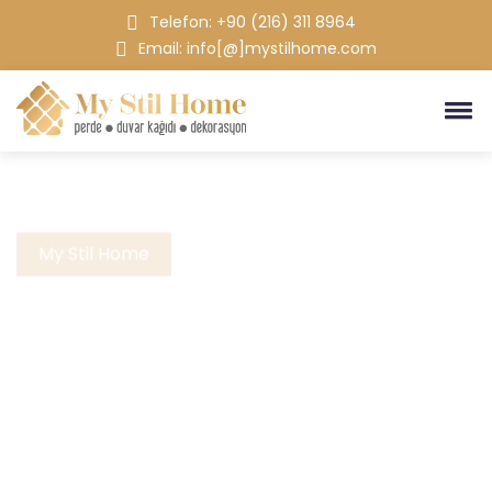
Telefon: +90 (216) 311 8964
Email: info[@]mystilhome.com
My Stil Home
Perde Modelleri
Bize Ulaşın!
DETAYLAR